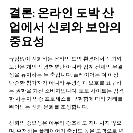
결론: 온라인 도박 산
업에서 신뢰와 보안의
중요성
끊임없이 진화하는 온라인 도박 환경에서 신뢰와
보안은 개인의 경험뿐만 아니라 업계 전체의 무결
성을 유지하는 두 축입니다. 플레이어는 더 이상
단순한 참가자가 아니라 투명성과 보호를 요구하
는 권한을 가진 소비자입니다. 토토 사이트는 엄격
한 사용자 인증 프로세스를 구현함에 따라 거래를
뛰어넘는 신뢰 문화를 조성합니다.
신뢰의 중요성은 아무리 강조해도 지나치지 않으
며, 주저하는 플레이어가 충성도 높은 고객으로 변