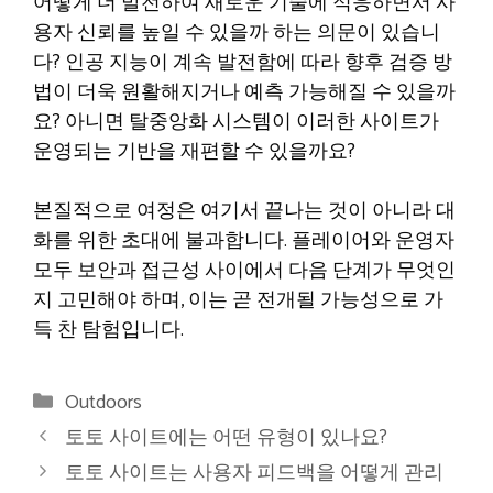
어떻게 더 발전하여 새로운 기술에 적응하면서 사
용자 신뢰를 높일 수 있을까 하는 의문이 있습니
다? 인공 지능이 계속 발전함에 따라 향후 검증 방
법이 더욱 원활해지거나 예측 가능해질 수 있을까
요? 아니면 탈중앙화 시스템이 이러한 사이트가
운영되는 기반을 재편할 수 있을까요?
본질적으로 여정은 여기서 끝나는 것이 아니라 대
화를 위한 초대에 불과합니다. 플레이어와 운영자
모두 보안과 접근성 사이에서 다음 단계가 무엇인
지 고민해야 하며, 이는 곧 전개될 가능성으로 가
득 찬 탐험입니다.
Categories
Outdoors
토토 사이트에는 어떤 유형이 있나요?
토토 사이트는 사용자 피드백을 어떻게 관리