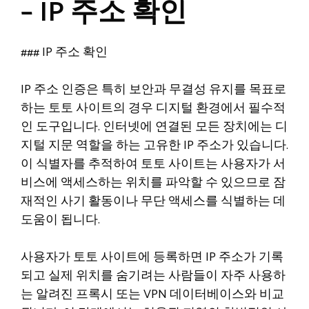
– IP 주소 확인
### IP 주소 확인
IP 주소 인증은 특히 보안과 무결성 유지를 목표로
하는 토토 사이트의 경우 디지털 환경에서 필수적
인 도구입니다. 인터넷에 연결된 모든 장치에는 디
지털 지문 역할을 하는 고유한 IP 주소가 있습니다.
이 식별자를 추적하여 토토 사이트는 사용자가 서
비스에 액세스하는 위치를 파악할 수 있으므로 잠
재적인 사기 활동이나 무단 액세스를 식별하는 데
도움이 됩니다.
사용자가 토토 사이트에 등록하면 IP 주소가 기록
되고 실제 위치를 숨기려는 사람들이 자주 사용하
는 알려진 프록시 또는 VPN 데이터베이스와 비교