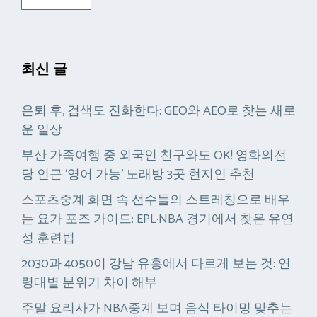
최신 글
은퇴 후, 검색도 진화한다: GEO와 AEO로 찾는 새로
운 일상
부산 가족여행 중 외국인 친구와도 OK! 영화의전
당 인근 ‘영어 가능’ 노래방 3곳 현지인 추천
스포츠중계 화면 속 선수들의 스트레칭으로 배우
는 요가 포즈 가이드: EPL·NBA 경기에서 찾은 유연
성 훈련법
2030과 4050이 강남 유흥에서 다르게 보는 것: 연
령대별 분위기 차이 해부
주말 요리사가 NBA중계 보며 음식 타이밍 맞추는