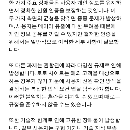
한 가지 주요 장애물은 사용자 개인 정보를 유지하
면서 정확한 신원 인증을 보장하는 것입니다. 이
두 가지 측면의 균형을 맞추면 종종 문제가 발생하
며, 사용자는 데이터 유출에 대한 두려움 때문에
개인 정보 공유를 꺼릴 수 있지만 철저한 인증을
위해서는 일반적으로 이러한 세부 사항이 필요합
니다.
또 다른 과제는 관할권에 따라 다양한 규제로 인해
발생합니다. 토토 사이트는 해외 고객을 대상으로
하는 경우가 많기 때문에 사용자 신원 확인 방식을
결정하는 복잡한 법적 요건 웹을 탐색해야 합니다.
이러한 불일치는 혼란을 야기할 수 있으며 때로는
규정을 준수하지 않을 수도 있습니다.
또한 기술적 한계로 인해 고유한 장애물이 발생합
니다. 일부 사용자는 구형 기기나 기술 지식 부족