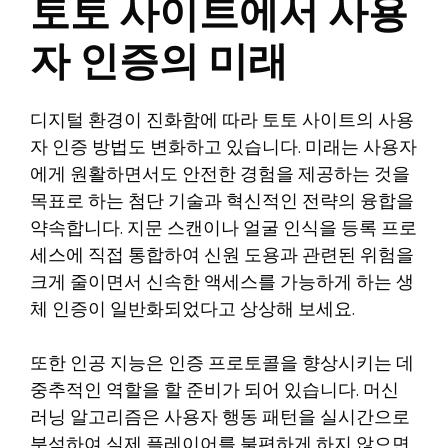
토토 사이트에서 사용
자 인증의 미래
디지털 환경이 진화함에 따라 토토 사이트의 사용
자 인증 방법도 변화하고 있습니다. 미래는 사용자
에게 원활하면서도 안전한 경험을 제공하는 것을
목표로 하는 첨단 기술과 혁신적인 전략의 융합을
약속합니다. 지문 스캔이나 얼굴 인식을 등록 프로
세스에 직접 통합하여 신원 도용과 관련된 위험을
크게 줄이면서 신속한 액세스를 가능하게 하는 생
체 인증이 일반화되었다고 상상해 보세요.
또한 인공 지능은 인증 프로토콜을 향상시키는 데
중추적인 역할을 할 준비가 되어 있습니다. 머신
러닝 알고리즘은 사용자 행동 패턴을 실시간으로
분석하여 실제 플레이어를 불편하게 하지 않으면