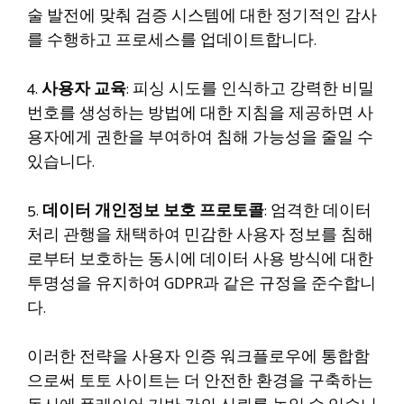
술 발전에 맞춰 검증 시스템에 대한 정기적인 감사
를 수행하고 프로세스를 업데이트합니다.
4.
사용자 교육
: 피싱 시도를 인식하고 강력한 비밀
번호를 생성하는 방법에 대한 지침을 제공하면 사
용자에게 권한을 부여하여 침해 가능성을 줄일 수
있습니다.
5.
데이터 개인정보 보호 프로토콜
: 엄격한 데이터
처리 관행을 채택하여 민감한 사용자 정보를 침해
로부터 보호하는 동시에 데이터 사용 방식에 대한
투명성을 유지하여 GDPR과 같은 규정을 준수합니
다.
이러한 전략을 사용자 인증 워크플로우에 통합함
으로써 토토 사이트는 더 안전한 환경을 구축하는