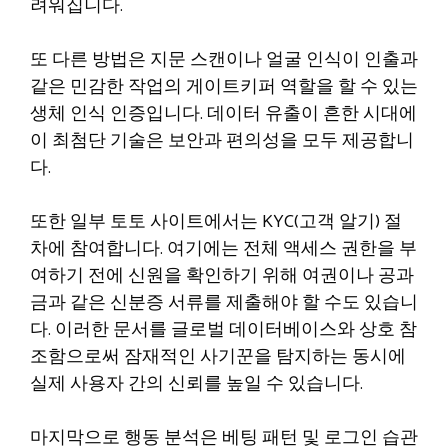
려워집니다.
또 다른 방법은 지문 스캔이나 얼굴 인식이 인출과
같은 민감한 작업의 게이트키퍼 역할을 할 수 있는
생체 인식 인증입니다. 데이터 유출이 흔한 시대에
이 최첨단 기술은 보안과 편의성을 모두 제공합니
다.
또한 일부 토토 사이트에서는 KYC(고객 알기) 절
차에 참여합니다. 여기에는 전체 액세스 권한을 부
여하기 전에 신원을 확인하기 위해 여권이나 공과
금과 같은 신분증 서류를 제출해야 할 수도 있습니
다. 이러한 문서를 글로벌 데이터베이스와 상호 참
조함으로써 잠재적인 사기꾼을 탐지하는 동시에
실제 사용자 간의 신뢰를 높일 수 있습니다.
마지막으로 행동 분석은 베팅 패턴 및 로그인 습관