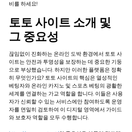
비를 하세요!
토토 사이트 소개 및
그 중요성
끊임없이 진화하는 온라인 도박 환경에서 토토 사
이트는 안전과 투명성을 보장하는 데 중요한 기둥
으로 부상했습니다. 하지만 이러한 플랫폼은 정확
히 무엇인가요? 토토 사이트의 핵심은 열성적인
베팅자와 온라인 카지노 및 스포츠 베팅의 광활한
세계를 연결하는 가교 역할을 합니다. 이들은 사용
자가 신뢰할 수 있는 서비스에만 참여하도록 운영
자를 면밀히 검토하여 이 디지털 영역에서 가이드
와 보호자 역할을 모두 수행합니다.