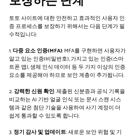
보장하는 단계
토토 사이트에 대한 안전하고 효과적인 사용자 인
증 프로세스를 보장하기 위해서는 다음 단계가 필
수적입니다:
1.
다중 요소 인증(MFA)
: MFA를 구현하면 사용자가
알고 있는 인증(비밀번호), 가지고 있는 인증(스마
트폰 앱), 생체 인식 데이터 등 두 가지 이상의 인증
요소를 제공해야 하므로 보안 계층이 추가됩니다.
2.
강력한 신원 확인
: 제출된 신분증과 공식 기록을
비교하는 AI 기반 얼굴 인식 또는 문서 스캔 시스
템과 같은 첨단 기술을 사용하여 사기 계정이 더
쉽게 통과할 수 있도록 합니다.
3.
정기 감사 및 업데이트
: 새로운 보안 위협 및 기