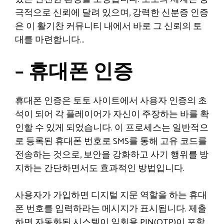
극적으로 신뢰에 달려 있으며, 강력한 신분증 인증
은 이 활기찬 커뮤니티 내에서 바로 그 신뢰의 토
대를 마련합니다…
– 휴대폰 인증
휴대폰 인증은 토토 사이트에서 사용자 인증의 초
석이 되어 각 플레이어가 자신이 주장하는 바를 확
인할 수 있게 되었습니다. 이 프로세스는 일반적으
로 등록된 휴대폰 번호로 SMS를 통해 고유 코드를
전송하는 것으로, 보안을 강화하고 사기 행위를 방
지하는 간단하면서도 효과적인 방법입니다.
사용자가 가입하면 디지털 지문 역할을 하는 휴대
폰 번호를 입력하라는 메시지가 표시됩니다. 제출
하면 자동화된 시스템이 일회용 PIN(OTP)이 포함