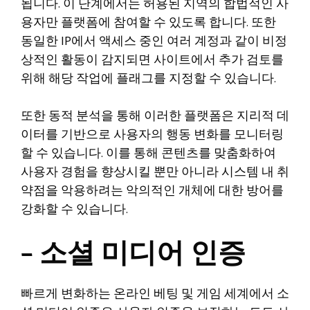
됩니다. 이 단계에서는 허용된 지역의 합법적인 사
용자만 플랫폼에 참여할 수 있도록 합니다. 또한
동일한 IP에서 액세스 중인 여러 계정과 같이 비정
상적인 활동이 감지되면 사이트에서 추가 검토를
위해 해당 작업에 플래그를 지정할 수 있습니다.
또한 동적 분석을 통해 이러한 플랫폼은 지리적 데
이터를 기반으로 사용자의 행동 변화를 모니터링
할 수 있습니다. 이를 통해 콘텐츠를 맞춤화하여
사용자 경험을 향상시킬 뿐만 아니라 시스템 내 취
약점을 악용하려는 악의적인 개체에 대한 방어를
강화할 수 있습니다.
– 소셜 미디어 인증
빠르게 변화하는 온라인 베팅 및 게임 세계에서 소