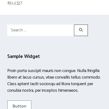
하나요?
Search
for:
Sample Widget
Proin porta suscipit mauris non congue. Nulla fringilla
libero at lacus cursus, vitae convallis tellus commodo.
Class aptent taciti sociosqu ad litora torquent per
conubia nostra, per inceptos himenaeos.
Button