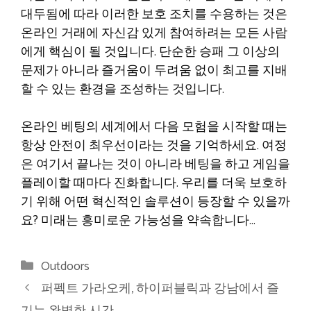
대두됨에 따라 이러한 보호 조치를 수용하는 것은
온라인 거래에 자신감 있게 참여하려는 모든 사람
에게 핵심이 될 것입니다. 단순한 승패 그 이상의
문제가 아니라 즐거움이 두려움 없이 최고를 지배
할 수 있는 환경을 조성하는 것입니다.
온라인 베팅의 세계에서 다음 모험을 시작할 때는
항상 안전이 최우선이라는 것을 기억하세요. 여정
은 여기서 끝나는 것이 아니라 베팅을 하고 게임을
플레이할 때마다 진화합니다. 우리를 더욱 보호하
기 위해 어떤 혁신적인 솔루션이 등장할 수 있을까
요? 미래는 흥미로운 가능성을 약속합니다…
Categories
Outdoors
퍼펙트 가라오케, 하이퍼블릭과 강남에서 즐