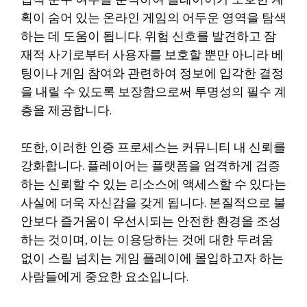
법적 준수 여부를 분석하여 플레이어가 모호한 계
획이 숨어 있는 온라인 게임의 어두운 영역을 탐색
하는 데 도움이 됩니다. 위험 신호를 발견하고 잠
재적 사기로부터 사용자를 보호할 뿐만 아니라 베
팅이나 게임 참여와 관련하여 정보에 입각한 결정
을 내릴 수 있도록 보장함으로써 투명성의 필수 계
층을 제공합니다.
또한, 이러한 인증 프로세스는 커뮤니티 내 신뢰를
강화합니다. 플레이어는 플랫폼을 엄격하게 검증
하는 신뢰할 수 있는 리소스에 액세스할 수 있다는
사실에 더욱 자신감을 갖게 됩니다. 본질적으로 불
안보다 즐거움이 우선시되는 안전한 환경을 조성
하는 것이며, 이는 이용당하는 것에 대한 두려움
없이 스릴 넘치는 게임 플레이에 몰입하고자 하는
사람들에게 중요한 요소입니다.