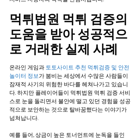
먹튀법원 먹튀 검증의
도움을 받아 성공적으
로 거래한 실제 사례
온라인 게임과
토토사이트 추천 먹튀검증 및 안전
놀이터 정보
가 붐비는 세상에서 수많은 사람들이
잠재적 사기의 위험한 바다를 헤쳐나가고 있습니
다. 하지만 플레이어들이 먹튀법원 먹튀 검증 서비
스로 눈을 돌리면서 불안에 떨고 있던 경험을 성공
적으로 보안하는 것으로 탈바꿈했다는 이야기가
넘쳐납니다.
예를 들어, 상금이 높은 토너먼트에 눈독을 들인