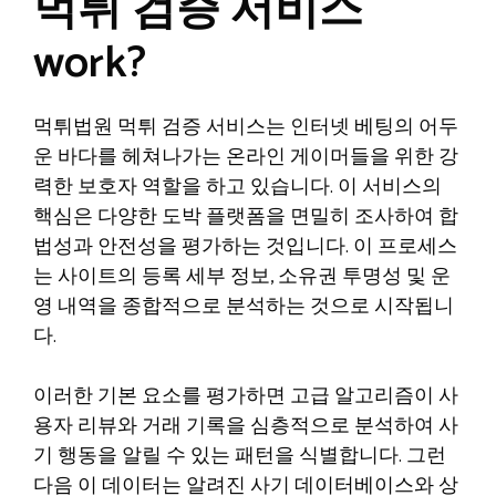
먹튀 검증 서비스
work?
먹튀법원 먹튀 검증 서비스는 인터넷 베팅의 어두
운 바다를 헤쳐나가는 온라인 게이머들을 위한 강
력한 보호자 역할을 하고 있습니다. 이 서비스의
핵심은 다양한 도박 플랫폼을 면밀히 조사하여 합
법성과 안전성을 평가하는 것입니다. 이 프로세스
는 사이트의 등록 세부 정보, 소유권 투명성 및 운
영 내역을 종합적으로 분석하는 것으로 시작됩니
다.
이러한 기본 요소를 평가하면 고급 알고리즘이 사
용자 리뷰와 거래 기록을 심층적으로 분석하여 사
기 행동을 알릴 수 있는 패턴을 식별합니다. 그런
다음 이 데이터는 알려진 사기 데이터베이스와 상