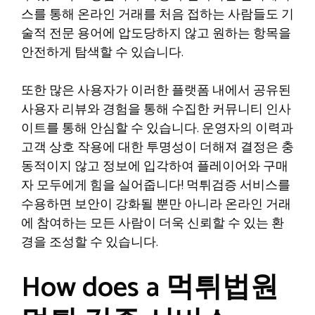
스를 통해 온라인 거래를 처음 접하는 사람들도 기
술적 전문 용어에 압도당하지 않고 원하는 항목을
안전하게 탐색할 수 있습니다.
또한 많은 사용자가 이러한 플랫폼 내에서 공유된
사용자 리뷰와 경험을 통해 수집한 커뮤니티 인사
이트를 통해 안심할 수 있습니다. 운영자의 이력과
고객 상호 작용에 대한 투명성이 더해져 결정은 충
동적이지 않고 정보에 입각하여 플레이어와 구매
자 모두에게 힘을 실어줍니다! 먹튀검증 서비스를
수용하면 보안이 강화될 뿐만 아니라 온라인 거래
에 참여하는 모든 사람이 더욱 신뢰할 수 있는 환
경을 조성할 수 있습니다.
How does a 먹튀법원