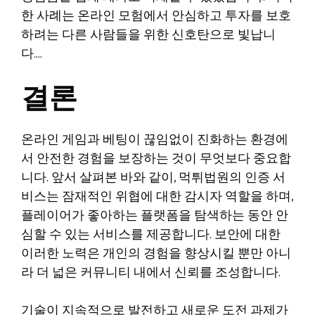
한 사례는 온라인 모험에서 안심하고 투자를 보호
하려는 다른 사람들을 위한 신호탄으로 빛납니
다….
결론
온라인 게임과 베팅이 끊임없이 진화하는 환경에
서 안전한 경험을 보장하는 것이 무엇보다 중요합
니다. 앞서 살펴본 바와 같이, 먹튀법원의 인증 서
비스는 잠재적인 위협에 대한 감시자 역할을 하며,
플레이어가 좋아하는 플랫폼을 탐색하는 동안 안
심할 수 있는 서비스를 제공합니다. 보안에 대한
이러한 노력은 개인의 경험을 향상시킬 뿐만 아니
라 더 넓은 커뮤니티 내에서 신뢰를 조성합니다.
기술이 지속적으로 발전하고 새로운 도전 과제가