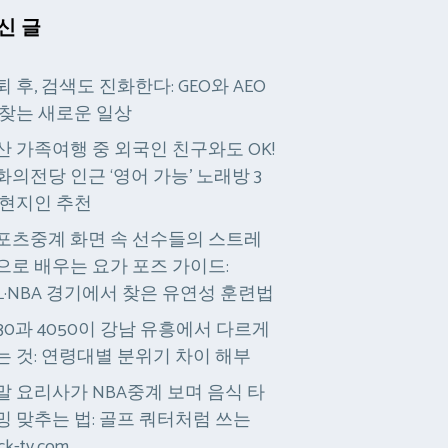
신 글
퇴 후, 검색도 진화한다: GEO와 AEO
 찾는 새로운 일상
산 가족여행 중 외국인 친구와도 OK!
화의전당 인근 ‘영어 가능’ 노래방 3
 현지인 추천
포츠중계 화면 속 선수들의 스트레
으로 배우는 요가 포즈 가이드:
PL·NBA 경기에서 찾은 유연성 훈련법
030과 4050이 강남 유흥에서 다르게
는 것: 연령대별 분위기 차이 해부
말 요리사가 NBA중계 보며 음식 타
밍 맞추는 법: 골프 쿼터처럼 쓰는
ck-tv.com